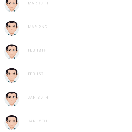
MAR 10TH
MAR 2ND
FEB 18TH
FEB 15TH
JAN 30TH
JAN 15TH