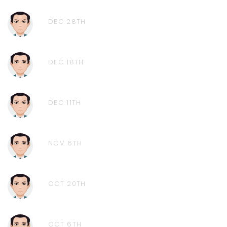
DEC 28TH
DEC 18TH
DEC 11TH
NOV 6TH
OCT 20TH
OCT 6TH