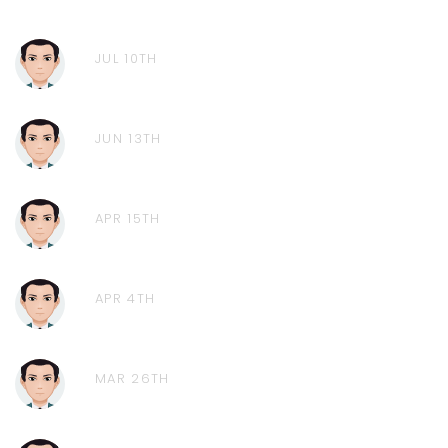
JUL 10TH
JUN 13TH
APR 15TH
APR 4TH
MAR 26TH